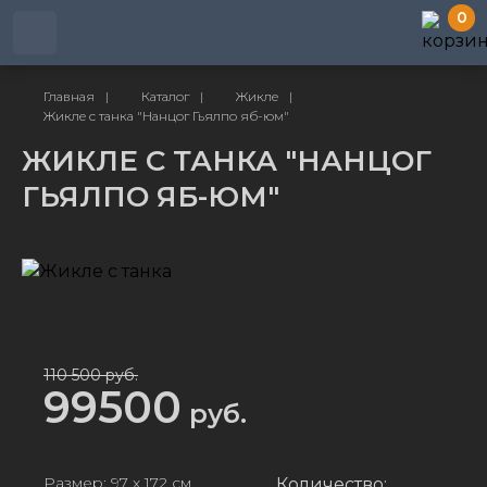
0
Главная
|
Каталог
|
Жикле
|
Жикле с танка "Нанцог Гьялпо яб-юм"
ЖИКЛЕ С ТАНКА "НАНЦОГ
ГЬЯЛПО ЯБ-ЮМ"
110 500 руб.
99500
руб.
Размер: 97 х 172 см
Количество: