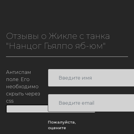
Отзывы о Жикле с танка
"Нанцог Гьялпо яб-юм"
Антиспам
поле. Его
необходимо
скрыть через
css
Пожалуйста,
оцените